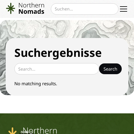
Suchergebnisse
No matching results.